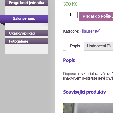
390
Kč
Pákové
Přidat do košík
odpojovače
(1
pár)
Kategorie:
Příslušenství
množství
Popis
Hodnocení (0)
Doporučují se instalovat zároveň
jinak vlivem hystereze ještě chví