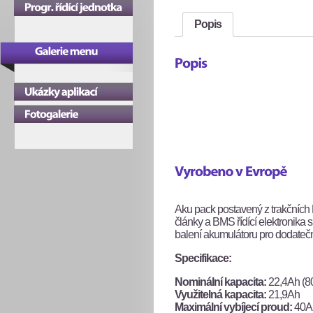
Popis
Aku pack postavený z trakčních 
články a BMS řídící elektronika 
balení akumulátoru pro dodateč
Specifikace:
Nominální kapacita:
22,4Ah (
Využitelná kapacita:
21,9Ah
Maximální vybíjecí proud:
40A